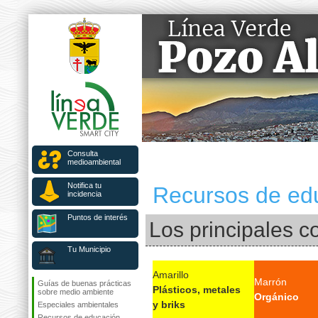
Consulta
medioambiental
Notifica tu
Recursos de ed
incidencia
Puntos de interés
Los principales c
Tu Municipio
Amarillo
Marrón
Guías de buenas prácticas
Plásticos, metales
sobre medio ambiente
Orgánico
y briks
Especiales ambientales
Recursos de educación