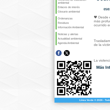
ambiental
Enlaces de interés
05/0
Glosario ambiental
🖤 Desde 
Ordenanzas
más profu
Residuos
ocurrido e
Información Ambiental
Noticias y alertas
Actualidad ambiental
Trasladamo
Agenda Ambiental
de la víct
La violenc
Más In
Línea Verde ® 2026 - Tod