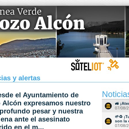
ias y alertas
Noticia
esde el Ayuntamiento de
 Alcón expresamos nuestro
🚜 ¡Ate
07/08/
profundo pesar y nuestra
🌱♻️ ¡
ena ante el asesinato
son la
ido en el m...
07/08/