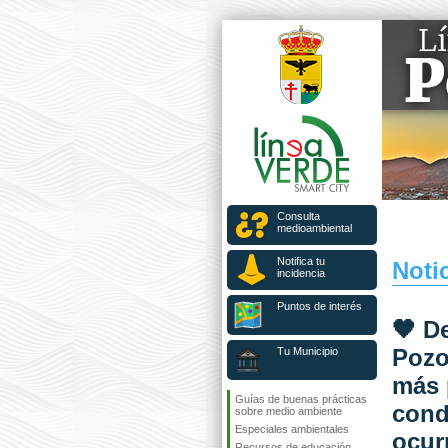
Consulta
medioambiental
Notifica tu
Notic
incidencia
Puntos de interés
🖤 D
Pozo
Tu Municipio
más 
Guías de buenas prácticas
cond
sobre medio ambiente
Especiales ambientales
ocurr
Recursos de educación