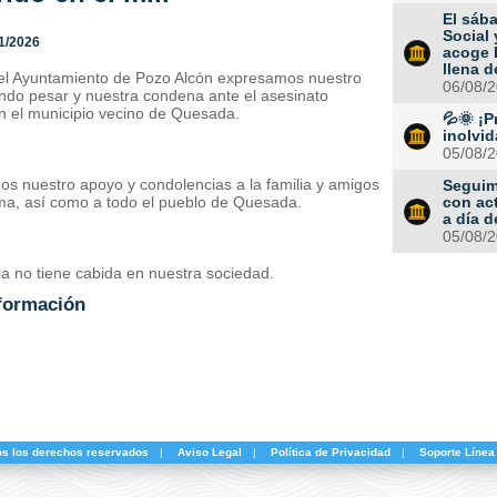
El sába
Social 
1/2026
acoge 
llena d
el Ayuntamiento de Pozo Alcón expresamos nuestro
06/08/
ndo pesar y nuestra condena ante el asesinato
n el municipio vecino de Quesada.
💦🌞 ¡P
inolvid
05/08/
s nuestro apoyo y condolencias a la familia y amigos
Seguim
ima, así como a todo el pueblo de Quesada.
con ac
a día 
05/08/
ia no tiene cabida en nuestra sociedad.
formación
os los derechos reservados
|
Aviso Legal
|
Política de Privacidad
|
Soporte Línea