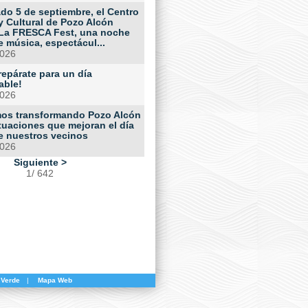
do 5 de septiembre, el Centro
y Cultural de Pozo Alcón
La FRESCA Fest, una noche
e música, espectácul...
2026
repárate para un día
able!
2026
os transformando Pozo Alcón
tuaciones que mejoran el día
de nuestros vecinos
2026
Siguiente >
1/ 642
 Verde
|
Mapa Web