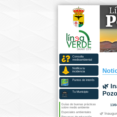
Consulta
medioambiental
Notifica tu
Notic
incidencia
Puntos de interés
🌿 I
Pozo
Tu Municipio
Guías de buenas prácticas
13/0
sobre medio ambiente
Especiales ambientales
🌿 Inaugu
Recursos de educación