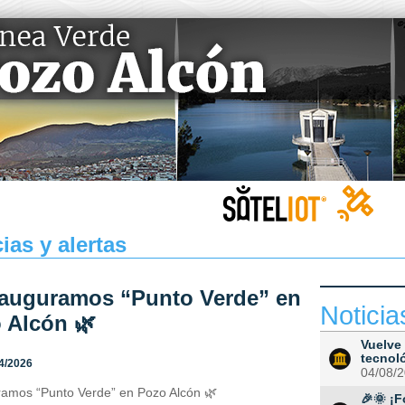
ias y alertas
nauguramos “Punto Verde” en
Noticia
 Alcón 🌿
Vuelve 
tecnol
4/2026
04/08/
ramos “Punto Verde” en Pozo Alcón 🌿
🎉🌞 ¡F