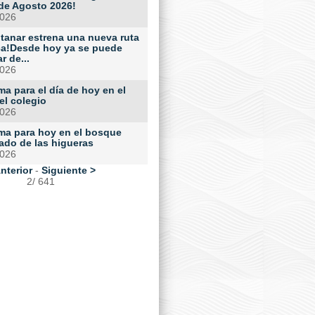
 de Agosto 2026!
2026
ntanar estrena una nueva ruta
ca!Desde hoy ya se puede
r de...
2026
a para el día de hoy en el
el colegio
2026
ma para hoy en el bosque
ado de las higueras
2026
nterior
-
Siguiente >
2/ 641