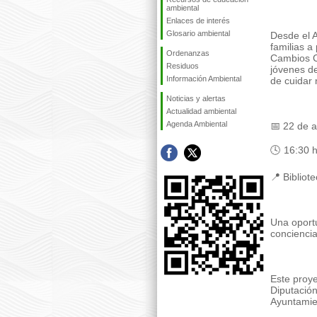
ambiental
Enlaces de interés
Glosario ambiental
Desde el 
familias a
Ordenanzas
Cambios C
Residuos
jóvenes de
Información Ambiental
de cuidar 
Noticias y alertas
Actualidad ambiental
Agenda Ambiental
📅 22 de a
🕓 16:30 
📍 Bibliot
Una oportu
concienci
Este proye
Diputación
Ayuntamie