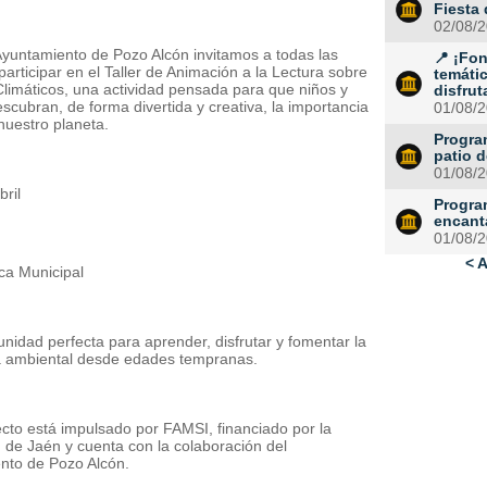
Fiesta
02/08/
Ayuntamiento de Pozo Alcón invitamos a todas las
📍 ¡Fo
 participar en el Taller de Animación a la Lectura sobre
temáti
limáticos, una actividad pensada para que niños y
disfruta
scubran, de forma divertida y creativa, la importancia
01/08/
nuestro planeta.
Program
patio d
01/08/
bril
Progra
encant
h
01/08/
< A
eca Municipal
nidad perfecta para aprender, disfrutar y fomentar la
a ambiental desde edades tempranas.
cto está impulsado por FAMSI, financiado por la
 de Jaén y cuenta con la colaboración del
nto de Pozo Alcón.