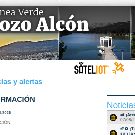
ias y alertas
ORMACIÓN
Noticia
5/2026
🚜 ¡Ate
07/08/
CIÓN
🌱♻️ ¡
son la