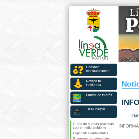
Consulta
medioambiental
Notifica tu
Notic
incidencia
Puntos de interés
INF
Tu Municipio
13/0
Guías de buenas prácticas
INFORMA
sobre medio ambiente
Especiales ambientales
Recursos de educación