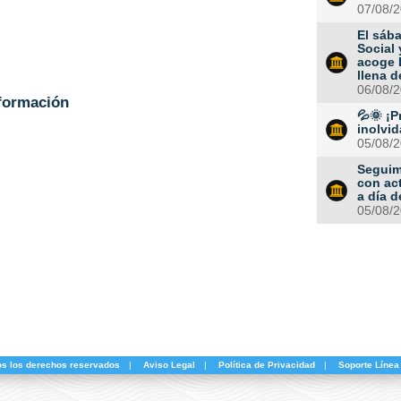
07/08/
El sába
Social 
acoge 
llena d
06/08/
formación
💦🌞 ¡P
inolvid
05/08/
Seguim
con ac
a día 
05/08/
os los derechos reservados
|
Aviso Legal
|
Política de Privacidad
|
Soporte Línea