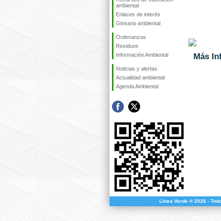
ambiental
Enlaces de interés
Glosario ambiental
Ordenanzas
Residuos
Más In
Información Ambiental
Noticias y alertas
Actualidad ambiental
Agenda Ambiental
Línea Verde ® 2026 - Tod