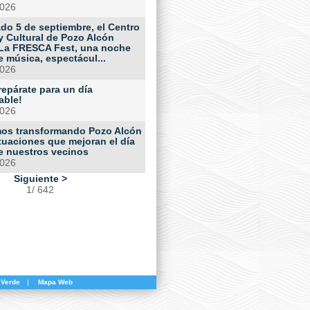
2026
do 5 de septiembre, el Centro
y Cultural de Pozo Alcón
La FRESCA Fest, una noche
e música, espectácul...
2026
repárate para un día
able!
2026
os transformando Pozo Alcón
tuaciones que mejoran el día
de nuestros vecinos
2026
Siguiente >
1/ 642
 Verde
|
Mapa Web