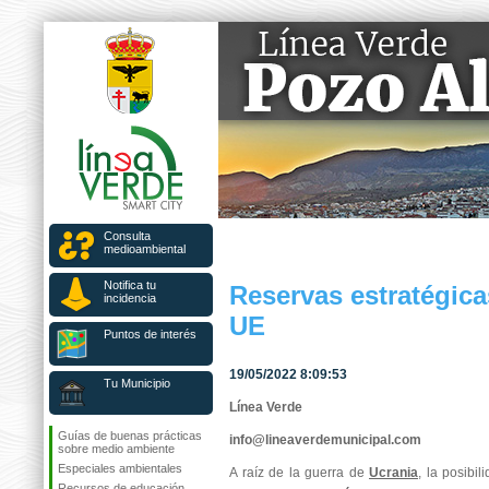
Consulta
medioambiental
Notifica tu
Reservas estratégica
incidencia
UE
Puntos de interés
19/05/2022 8:09:53
Tu Municipio
Línea Verde
Guías de buenas prácticas
info@lineaverdemunicipal.com
sobre medio ambiente
Especiales ambientales
A raíz de la guerra de
Ucrania
, la posibi
Recursos de educación