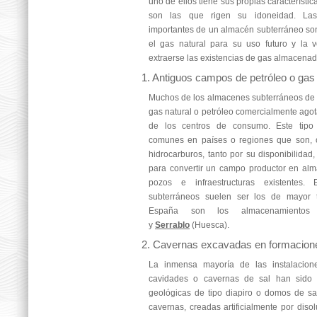
uno de ellos tiene sus propias característi
son las que rigen su idoneidad. Las 
importantes de un almacén subterráneo so
el gas natural para su uso futuro y la 
extraerse las existencias de gas almacenad
1. Antiguos campos de petróleo o gas
Muchos de los almacenes subterráneos de
gas natural o petróleo comercialmente agot
de los centros de consumo. Este tipo
comunes en países o regiones que son, o
hidrocarburos, tanto por su disponibilida
para convertir un campo productor en al
pozos e infraestructuras existentes.
subterráneos suelen ser los de mayor
España son los almacenamient
y
Serrablo
(Huesca).
2. Cavernas excavadas en formacione
La inmensa mayoría de las instalacio
cavidades o cavernas de sal han sido c
geológicas de tipo diapiro o domos de sa
cavernas, creadas artificialmente por diso