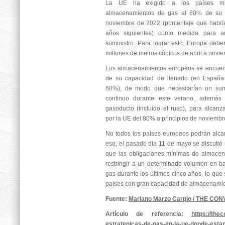
La UE ha exigido a los países mi
almacenamientos de gas al 80% de su 
noviembre de 2022 (porcentaje que habrí
años siguientes) como medida para au
suministro. Para lograr esto, Europa deb
millones de metros cúbicos de abril a novi
Los almacenamientos europeos se encuen
de su capacidad de llenado (en España 
60%), de modo que necesitarían un su
continuo durante este verano, además
gasoducto (incluido el ruso), para alcanza
por la UE del 80% a principios de noviembr
No todos los países europeos podrán alca
eso, el pasado día 11 de mayo se discutió
que las obligaciones mínimas de almace
restringir a un determinado volumen en 
gas durante los últimos cinco años, lo que 
países con gran capacidad de almacenamie
Fuente:
Mariano Marzo Carpio / THE CO
Artículo de referencia:
https://the
estrategicas-de-gas-en-la-ue-donde-estan