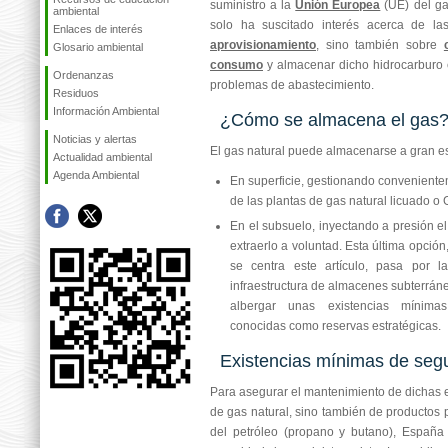
suministro a la
Unión Europea
(UE) del g
ambiental
solo ha suscitado interés acerca de la
Enlaces de interés
aprovisionamiento
, sino también sobre
Glosario ambiental
consumo
y almacenar dicho hidrocarburo 
Ordenanzas
problemas de abastecimiento.
Residuos
Información Ambiental
¿Cómo se almacena el gas
Noticias y alertas
El gas natural puede almacenarse a gran e
Actualidad ambiental
Agenda Ambiental
En superficie, gestionando conveniente
de las plantas de gas natural licuado o
En el subsuelo, inyectando a presión e
extraerlo a voluntad. Esta última opció
se centra este artículo, pasa por 
infraestructura de almacenes subterrán
albergar unas existencias mínima
conocidas como reservas estratégicas.
Existencias mínimas de seg
Para asegurar el mantenimiento de dichas e
de gas natural, sino también de productos p
del petróleo (propano y butano), España