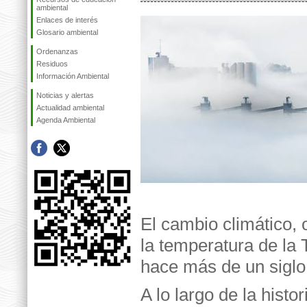
ambiental
Enlaces de interés
Glosario ambiental
Ordenanzas
Residuos
Información Ambiental
Noticias y alertas
Actualidad ambiental
Agenda Ambiental
El cambio climático, 
la temperatura de la
hace más de un siglo
A lo largo de la hist