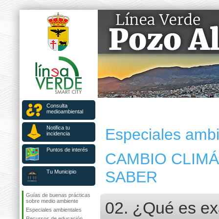
Consulta
medioambiental
Notifica tu
Especiales ambi
incidencia
Puntos de interés
CAMBIO CLIMÁ
SABER
Tu Municipio
Guías de buenas prácticas
sobre medio ambiente
02. ¿Qué es ex
Especiales ambientales
Recursos de educación