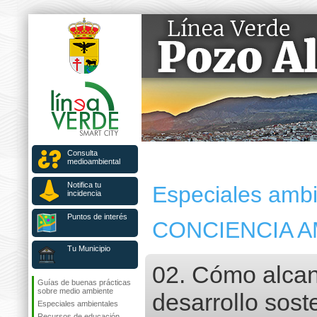
Consulta
medioambiental
Notifica tu
Especiales ambi
incidencia
Puntos de interés
CONCIENCIA A
Tu Municipio
02. Cómo alcan
Guías de buenas prácticas
sobre medio ambiente
desarrollo sost
Especiales ambientales
Recursos de educación