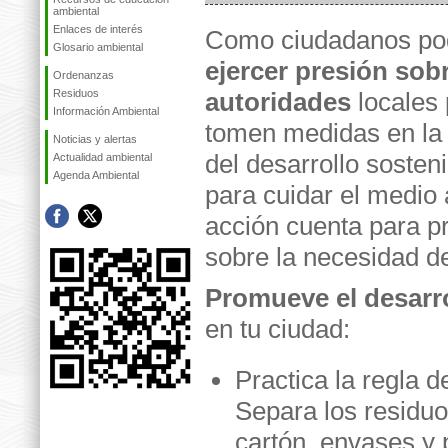
ambiental
Enlaces de interés
Como ciudadanos p
Glosario ambiental
ejercer presión sobr
Ordenanzas
Residuos
autoridades
locales 
Información Ambiental
tomen medidas en la 
Noticias y alertas
del desarrollo soste
Actualidad ambiental
Agenda Ambiental
para cuidar el medio 
acción cuenta para p
sobre la necesidad de
Promueve el desarro
en tu ciudad:
Practica la regla de
Separa los residu
cartón, envases y p