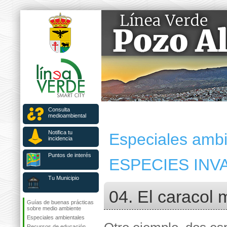
Consulta
medioambiental
Notifica tu
Especiales ambi
incidencia
Puntos de interés
ESPECIES IN
Tu Municipio
04. El caracol
Guías de buenas prácticas
sobre medio ambiente
Especiales ambientales
Recursos de educación