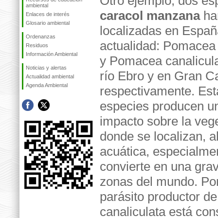
Otro ejemplo, dos es
ambiental
caracol manzana
ha
Enlaces de interés
Glosario ambiental
localizadas en Españ
Ordenanzas
actualidad: Pomacea
Residuos
Información Ambiental
y Pomacea canaliculat
Noticias y alertas
río Ebro y en Gran C
Actualidad ambiental
Agenda Ambiental
respectivamente. Est
especies producen u
impacto sobre la veg
donde se localizan, 
acuática, especialmen
convierte en una gra
zonas del mundo. Por
parásito productor d
canaliculata
está con