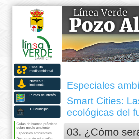
Consulta
medioambiental
Notifica tu
Especiales ambi
incidencia
Puntos de interés
Smart Cities: La
ecológicas del f
Tu Municipio
Guías de buenas prácticas
sobre medio ambiente
03. ¿Cómo será
Especiales ambientales
Recursos de educación