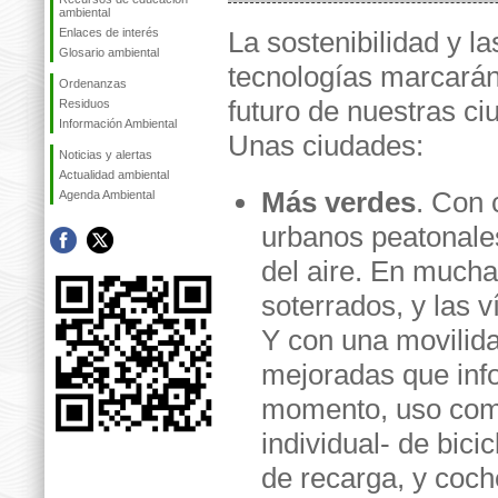
ambiental
Enlaces de interés
La sostenibilidad y l
Glosario ambiental
tecnologías marcarán
Ordenanzas
futuro de nuestras ci
Residuos
Información Ambiental
Unas ciudades:
Noticias y alertas
Actualidad ambiental
Más verdes
. Con 
Agenda Ambiental
urbanos peatonale
del aire. En mucha
soterrados, y las v
Y con una movilida
mejoradas que info
momento, uso comp
individual- de bici
de recarga, y coc