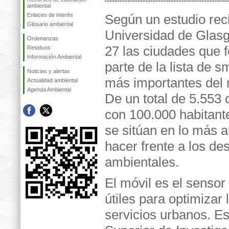
ambiental
Enlaces de interés
Según un estudio reci
Glosario ambiental
Universidad de Glas
Ordenanzas
27 las ciudades que 
Residuos
Información Ambiental
parte de la lista de sm
Noticias y alertas
más importantes del
Actualidad ambiental
Agenda Ambiental
De un total de 5.553
con 100.000 habitant
se sitúan en lo más a
hacer frente a los de
ambientales.
El móvil es el sensor
útiles para optimizar 
servicios urbanos. Es