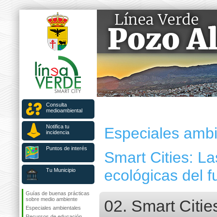
Consulta
medioambiental
Notifica tu
Especiales ambi
incidencia
Puntos de interés
Smart Cities: La
ecológicas del f
Tu Municipio
Guías de buenas prácticas
sobre medio ambiente
02. Smart Citie
Especiales ambientales
Recursos de educación