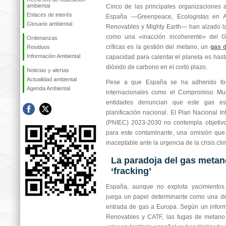
ambiental
Cinco de las principales organizaciones
Enlaces de interés
España —Greenpeace, Ecologistas en A
Glosario ambiental
Renovables y Mighty Earth— han alzado la 
como una «inacción incoherente» del G
Ordenanzas
críticas es la gestión del metano, un
gas d
Residuos
Información Ambiental
capacidad para calentar el planeta es hast
dióxido de carbono en el corto plazo.
Noticias y alertas
Actualidad ambiental
Pese a que España se ha adherido fo
Agenda Ambiental
internacionales como el Compromiso Mun
entidades denuncian que este gas e
planificación nacional. El Plan Nacional I
(PNIEC) 2023-2030 no contempla objetivo
para este contaminante, una omisión que 
inaceptable ante la urgencia de la crisis cli
La paradoja del gas metan
‘fracking’
España, aunque no explota yacimientos 
juega un papel determinante como una de 
entrada de gas a Europa. Según un inform
Renovables y CATF, las fugas de metano