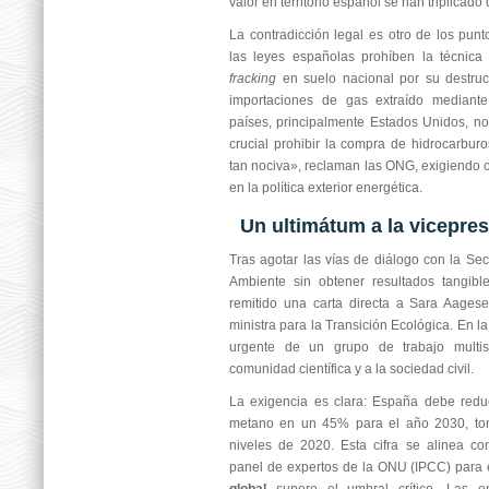
valor en territorio español se han triplicado
La contradicción legal es otro de los punt
las leyes españolas prohíben la técnica 
fracking
en suelo nacional por su destruct
importaciones de gas extraído mediant
países, principalmente Estados Unidos, n
crucial prohibir la compra de hidrocarbur
tan nociva», reclaman las ONG, exigiendo c
en la política exterior energética.
Un ultimátum a la vicepre
Tras agotar las vías de diálogo con la Se
Ambiente sin obtener resultados tangibl
remitido una carta directa a Sara Aagese
ministra para la Transición Ecológica. En la 
urgente de un grupo de trabajo multis
comunidad científica y a la sociedad civil.
La exigencia es clara: España debe redu
metano en un 45% para el año 2030, to
niveles de 2020. Esta cifra se alinea c
panel de expertos de la ONU (IPCC) para 