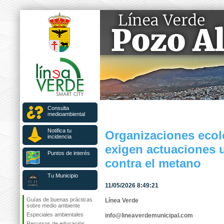
Consulta
medioambiental
Notifica tu
Organizaciones ecol
incidencia
exigen actuaciones 
Puntos de interés
contra el metano
Tu Municipio
11/05/2026 8:49:21
Guías de buenas prácticas
Línea Verde
sobre medio ambiente
Especiales ambientales
info@lineaverdemunicipal.com
Recursos de educación